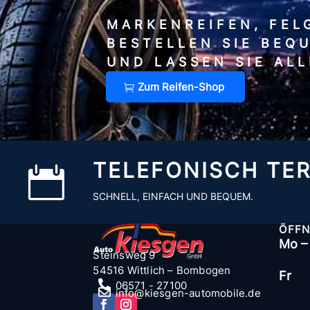
MARKENREIFEN, FEL
BESTELLEN SIE BEQ
UND LASSEN SIE AL
Zum Reifen-Shop
TELEFONISCH TE

SCHNELL, EINFACH UND BEQUEM.
ÖFFN
Mo –
Steinsweg 9
54516 Wittlich – Bombogen
Fr

06571 - 27100

info@kiesgen-automobile.de