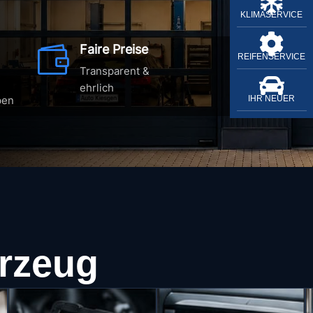

KLIMASERVICE

Faire Preise

REIFENSERVICE
Transparent &

ehrlich
pen
IHR NEUER
hrzeug