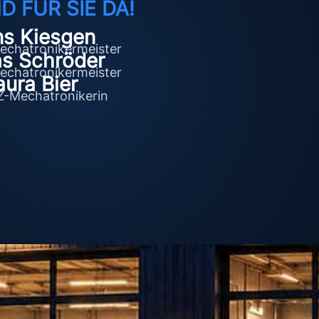
D FÜR SIE DA!
s Kiesgen
echatronikermeister
s Schröder
echatronikermeister
aura Bier
Z-Mechatronikerin
P