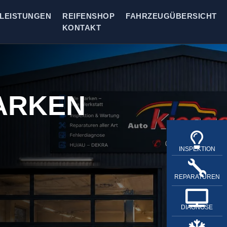
LEISTUNGEN
REIFENSHOP
FAHRZEUGÜBERSICHT
KONTAKT
ARKEN

INSPEKTION

REPARATUREN

DIAGNOSE