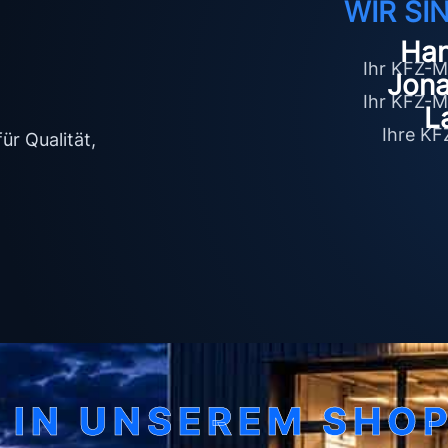
WIR SIN
Han
Ihr KFZ-M
Jona
Ihr KFZ-M
L
Ihre KF
ür Qualität,
 IN UNSEREM SHO